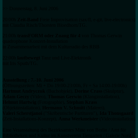
>> Donnerstag, 8. Juni 2006
20:00h
Zeit-Band
Freie Improvisation (sax/fl, e-git, live-electronics)
mit Claudia Risch/Thorsten Bloedhorn/TG.
21:00h
transFORM oder Zuang für 4
von Thomas Gerwin
quadrophone Konzert-Installation
in Zusammenarbeit mit dem Kulturradio des RBB
22:00h
lautbewegt
Tanz und Live-Elektronik
mit Iris Sputh/TG.
Ausstellung
:
7.-10. Juni 2006
(Öffnungszeiten: Mi + Do 19:00-23:00h, Fr + Sa 14:00-19:00h)
Hartmut Andryczuk
(Buchobjekt),
Dorine Crass
(Skulptur),
Adam Geczy
(Video),
Thomas Gerwin
(Klanginstallation),
Helmut Hartwig
(Fotographie),
Stephan Krass
(Objektinstallation),
Hermann V. Schmitt
(Malerei),
Valeri Scherstjanoi
("Skribentische Partituren"),
Ida Thonsgaard
(Zeit-Installations-Konzept),
Anna Werkmeister
(Videoinstallation)
Eine Veranstaltung des Bezirksamtes Mitte von Berlin / Amt für
Bibliotheken und Kultur im Kunstverein Tiergarten / Galerie Nord,