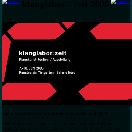
klanglabor : zeit 2006
Klangkunst-Festival mit Ausstellung 7.-10. Juni 2006
Der Parameter Zeit spielt seit jeher eine essentielle Rolle in der
Produktion und in der Rezeption aller Kunstformen. Das kleine