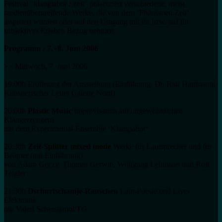
Festival "klanglabor
:
zeit" präsentiert verschiedene, meist
medienübergreifende Werke, die von dem ‘Phänomen Zeit‘
inspiriert wurden oder auf den Umgang mit ihr bzw. auf ihr
subjektives Erleben Bezug nehmen.
Programm
:
7.+8. Juni 2006
>> Mittwoch, 7. Juni 2006
19:00h Eröffnung der Ausstellung (Einführung: Dr. Ralf Hartmann,
Künstlerischer Leiter Galerie Nord)
20:00h
Plastic Music
Improvisation auf ungewöhnlichen
Klangerzeugern
mit dem Experimental-Ensemble ‘Klanglabor‘
20:30h
Zeit-Splitter mixed mode
Werke für Lautsprecher und für
Beamer (mit Einführung)
von Adam Geczy, Thomas Gerwin, Wolfgang Lehmann und Rolf
Teigler
21:30h
Dschurtschanije-Rauschen
Laut-Poesie und Live-
Elektronik
mit Valeri Scherstjanoi/TG.