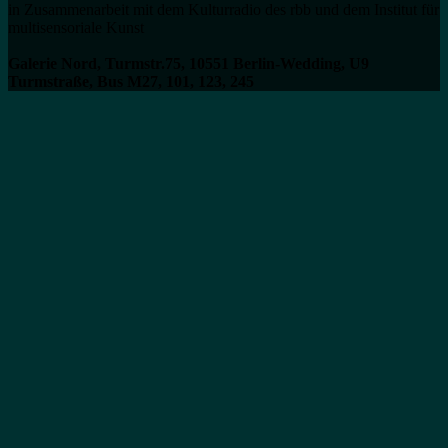
in Zusammenarbeit mit dem Kulturradio des rbb und dem Institut für
multisensoriale Kunst
Galerie Nord, Turmstr.75, 10551 Berlin-Wedding, U9
Turmstraße, Bus M27, 101, 123, 245