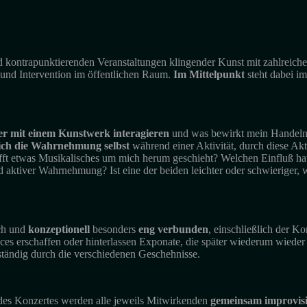
d kontrapunktierenden Veranstaltungen klingender Kunst mit zahlreic
n und Intervention im öffentlichen Raum.
Im Mittelpunkt
steht dabei im
er
mit einem Kunstwerk interagieren
und was bewirkt mein Handeln 
sich die Wahrnehmung selbst
während einer Aktivität, durch diese Akt
hofft etwas Musikalisches um mich herum geschieht? Welchen Einfluß 
 aktiver Wahrnehmung? Ist eine der beiden leichter oder schwieriger,
ich und
konzeptionell
besonders
eng verbunden
, einschließlich der K
es erschaffen oder hinterlassen Exponate, die später wiederum wieder s
ständig durch die verschiedenen Geschehnisse.
des Konzertes werden alle jeweils Mitwirkenden
gemeinsam improvis