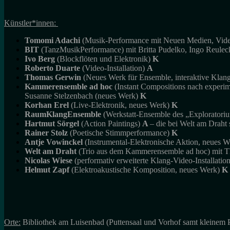
Künstler*innen:
Tomomi Adachi
(Musik-Performance mit Neuen Medien, Video
BIT
(TanzMusikPerformance) mit Britta Pudelko, Ingo Reulec
Ivo Berg
(Blockflöten und Elektronik)
K
Roberto Duarte
(Video-Installation)
A
Thomas Gerwin
(Neues Werk für Ensemble, interaktive Klang
Kammerensemble ad hoc
(Instant Compositions nach experim
Susanne Stelzenbach (neues Werk)
K
Korhan Erel
(Live-Elektronik, neues Werk)
K
RaumKlangEnsemble
(Werkstatt-Ensemble des „Exploratori
Hartmut Sörgel
(Action Paintings)
A
– die bei Welt am Draht 
Rainer Stolz
(Poetische Stimmperformance)
K
Antje Vowinckel
(Instrumental-Elektronische Aktion, neues 
Welt am Draht
(Trio aus dem Kammerensemble ad hoc) mit T
Nicolas Wiese
(performativ erweiterte Klang-Video-Installatio
Helmut Zapf
(Elektroakustische Komposition, neues Werk)
K
Orte:
Bibliothek am Luisenbad (Puttensaal und Vorhof samt kleinem Pa