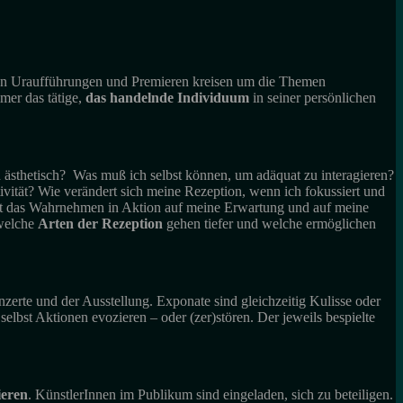
hen Uraufführungen und Premieren kreisen um die Themen
mer das tätige,
das handelnde Individuum
in seiner persönlichen
ästhetisch? Was muß ich selbst können, um adäquat zu interagieren?
ivität? Wie verändert sich meine Rezeption, wenn ich fokussiert und
hat das Wahrnehmen in Aktion auf meine Erwartung und auf meine
 welche
Arten der Rezeption
gehen tiefer und welche ermöglichen
onzerte und der Ausstellung. Exponate sind gleichzeitig Kulisse oder
elbst Aktionen evozieren – oder (zer)stören. Der jeweils bespielte
ieren
. KünstlerInnen im Publikum sind eingeladen, sich zu beteiligen.