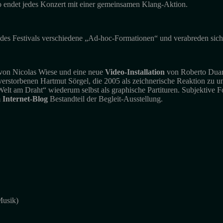
o endet jedes Konzert mit einer gemeinsamen Klang-Aktion.
en des Festivals verschiedene „Ad-hoc-Formationen“ und verabreden si
von Nicolas Wiese und eine neue
Video-Installation
von Roberto Duart
erstorbenen Hartmut Sörgel, die 2005 als zeichnerische Reaktion zu 
elt am Draht“ wiederum selbst als graphische Partituren. Subjektive 
m
Internet-Blog
Bestandteil der Begleit-Ausstellung.
Musik)