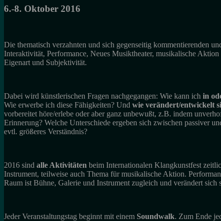
6.-8. Oktober 2016
Die thematisch verzahnten und sich gegenseitig kommentierenden un
Interaktivität, Performance, Neues Musiktheater, musikalische Aktio
Eigenart und Subjektivität.
Dabei wird künstlerischen Fragen nachgegangen: Wie kann ich
in od
Wie erwerbe ich diese Fähigkeiten? Und
wie verändert/entwickelt 
vorbereitet höre/erlebe oder aber ganz unbewußt, z.B. indem unver
Erinnerung? Welche Unterschiede ergeben sich zwischen passiver und
evtl. größeres Verständnis?
2016 sind
alle Aktivitäten
beim Internationalen Klangkunstfest zeitl
Instrument, teilweise auch Thema für musikalische Aktion. Performanc
Raum ist Bühne, Galerie und Instrument zugleich und verändert sich 
Jeder Veranstaltungstag beginnt mit einem
Soundwalk
. Zum Ende je