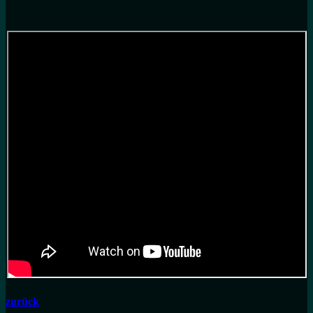
zurück